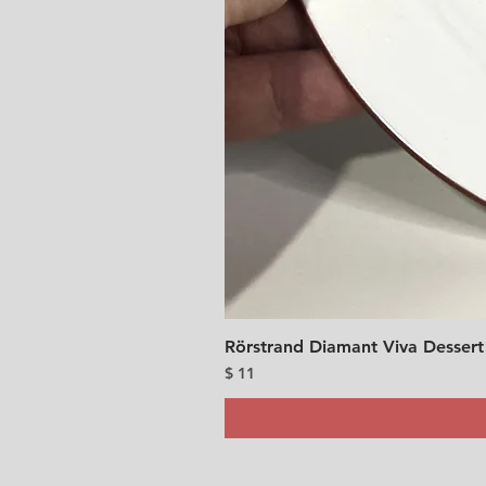
Rörstrand Diamant Viva Dessert
價格
$ 11