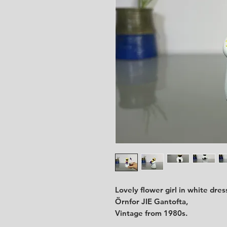
Lovely flower girl in white dre
Örnfor JIE Gantofta,
Vintage from 1980s.