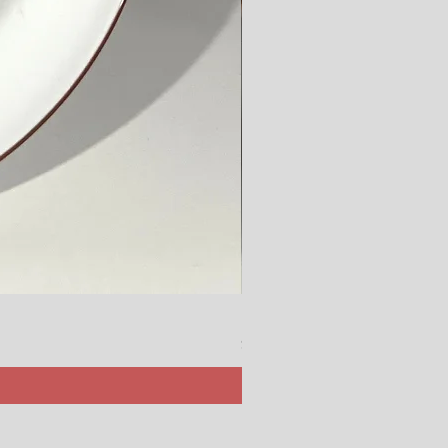
Rörstrand Marita Sauce Jar
價格
$ 38