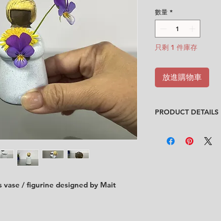
格
數量
*
只剩 1 件庫存
放進購物車
PRODUCT DETAILS
Design
: Mait Örn
Condition
:
★★★★
Very good condition 
No chips, no cracks
Size
: Height 9 cm x
ss vase / figurine designed by Mait