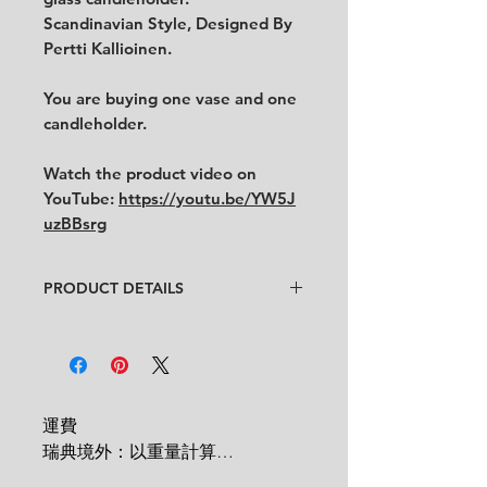
Scandinavian Style, Designed By
Pertti Kallioinen.
You are buying one vase and one
candleholder.
Watch the product video on
YouTube:
https://youtu.be/YW5J
uzBBsrg
PRODUCT DETAILS
Designer
: Pertti Kallioinen
Condition
:
★★★★
In very good condition
Feel free to contact us for more
detailed photos or description.
運費

No chips, no cracks.
瑞典境外：以重量計算

Size
:
 1 KG = 180 SEK
