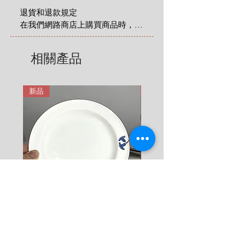
- Vase: Diameter 14cm x height 10.5
2 KG = 280 SEK

cm
退貨和退款規定

3 KG = 380 SEK

- Candleholder: Diameter 12 cm x
在我們網路商店上購買商品時，您
4 KG = 480 SEK

height 8.2 cm
享有法定的 14 天退貨和退款權
5 KG = 580 SEK

利，該權利自您收到商品之日起適
相關產品
6 KG = 680 SEK

用。在這裡有更詳細說明: 
7 KG = 780 SEK

https://zh.nordicretrocat.com/ter
8 KG = 880 SEK

ms-of-purchase
新品
新品
9 KG = 950 SEK

10+ KG = 1000 SEK

*註: 運費將在結帳時加入。
Rörstrand Diamant Viva
Rörstrand Marita Sauce