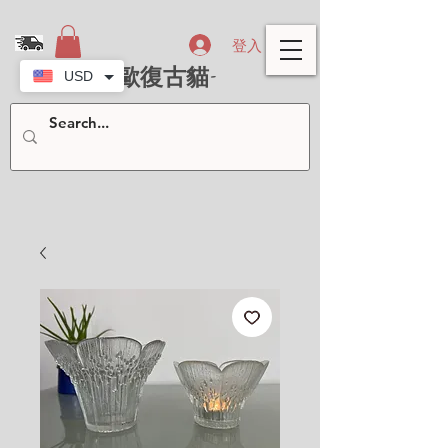
登入
- 北歐復古貓-
USD