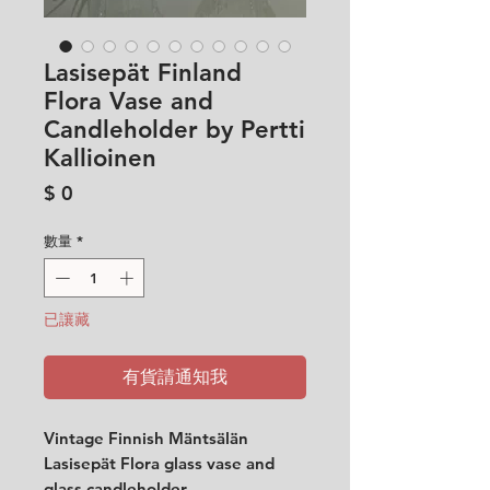
Lasisepät Finland
Flora Vase and
Candleholder by Pertti
Kallioinen
價
$ 0
格
數量
*
已讓藏
有貨請通知我
Vintage Finnish Mäntsälän
Lasisepät Flora glass vase and
glass candleholder.