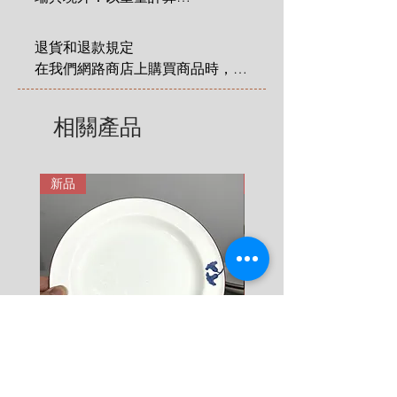
 1 KG = 180 SEK

2 KG = 280 SEK

退貨和退款規定

3 KG = 380 SEK

在我們網路商店上購買商品時，您
4 KG = 480 SEK

享有法定的 14 天退貨和退款權
5 KG = 580 SEK

利，該權利自您收到商品之日起適
相關產品
6 KG = 680 SEK

用。在這裡有更詳細說明: 
7 KG = 780 SEK

https://zh.nordicretrocat.com/ter
8 KG = 880 SEK

ms-of-purchase
新品
新品
9 KG = 950 SEK

10+ KG = 1000 SEK

*註: 運費將在結帳時加入。