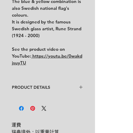
The blue & yellow combination is
also Swedish national flag's
colours.
It is designed by the famous
Swedish glass artist, Rune Strand
(1924 - 2000)
See the product video on
YouTube:
https://youtu.be/0wakd
jsuyTU
PRODUCT DETAILS
設計師: Rune Strand
品相:
★★★★
品相很好, 原廠標籤, 並
附緞帶.
老件品相均無冰裂、無缺角.
對物品有任何疑問, 歡迎詢問！
運費

尺寸:
直徑 16 公分x 高 14 公分
瑞典境外：以重量計算
