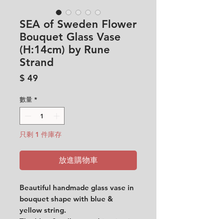
SEA of Sweden Flower
Bouquet Glass Vase
(H:14cm) by Rune
Strand
價
$ 49
格
數量
*
只剩 1 件庫存
放進購物車
Beautiful handmade glass vase in
bouquet shape with blue &
yellow string.