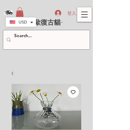
登入
- 北歐復古貓-
USD