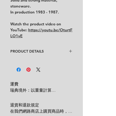
Solid and strong material,
stoneware.
In production 1983 - 1987.
Watch the product video on
YouTube:
https://youtu.be/OturtF
LO1vE
PRODUCT DETAILS
Design: Raija Uosikkinen
Condition: ★★★
In good condition with
some cultery
scratches and a chipped areas at the
bottom foot.
運費

No crazings, no cracks.
瑞典境外：以重量計算

 1 KG = 180 SEK

Size: Diameter 19.5 cm x height 3.5
2 KG = 280 SEK

cm
退貨和退款規定

3 KG = 380 SEK

在我們網路商店上購買商品時，您
4 KG = 480 SEK
