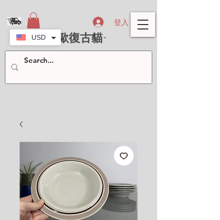
登入
- 北歐復古貓-
USD