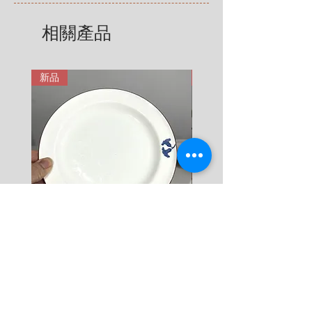
享有法定的 14 天退貨和退款權
5 KG = 580 SEK

利，該權利自您收到商品之日起適
相關產品
6 KG = 680 SEK

用。在這裡有更詳細說明: 
7 KG = 780 SEK

https://zh.nordicretrocat.com/ter
8 KG = 880 SEK

ms-of-purchase
新品
新品
9 KG = 950 SEK

10+ KG = 1000 SEK

*註: 運費將在結帳時加入。
Rörstrand Diamant Viva
Rörstrand Marita Sauce
Dessert Plate by Jacqueline
價格
$ 38
Lynd
價格
$ 11