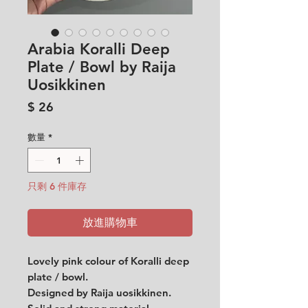
Arabia Koralli Deep
Plate / Bowl by Raija
Uosikkinen
價
$ 26
格
數量
*
只剩 6 件庫存
放進購物車
Lovely pink colour of Koralli deep
plate / bowl.
Designed by Raija uosikkinen.