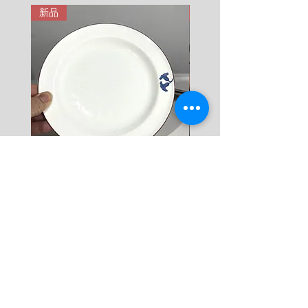
ms-of-purchase
新品
新品
9 KG = 950 SEK

10+ KG = 1000 SEK

*註: 運費將在結帳時加入。
Rörstrand Diamant Viva
Rörstrand Marita Sauce
Dessert Plate by Jacqueline
價格
$ 38
Lynd
價格
$ 11
新增至購物車