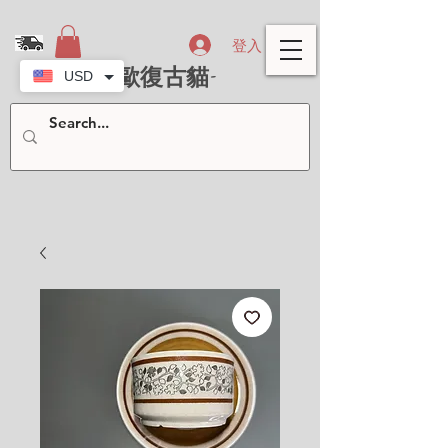
登入
- 北歐復古貓-
USD