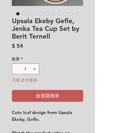
Upsala Ekeby Gefle,
Jenka Tea Cup Set by
Berit Ternell
價
$ 54
格
數量
*
只剩 2 件庫存
放進購物車
Cute leaf design from Upsala
Ekeby, Gefle.
Watch the product video on