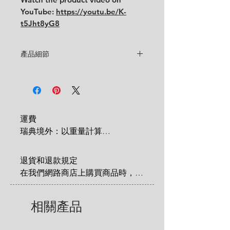
YouTube:
https://youtu.be/K-
t5Jht8yG8
產品細節
Design
: Berit Ternell
Condition
:
★★★★
Very good condition. With scratches
on the cup edge.
Sizes
:
運費

Cup: diameter 9.5 cm x height
瑞典境外：以重量計算

5.8 cm
 1 KG = 180 SEK

Saucer: diameter 15.5 cm
2 KG = 280 SEK

退貨和退款規定

3 KG = 380 SEK

在我們網路商店上購買商品時，您
4 KG = 480 SEK

享有法定的 14 天退貨和退款權
5 KG = 580 SEK

利，該權利自您收到商品之日起適
相關產品
6 KG = 680 SEK

用。在這裡有更詳細說明: 
7 KG = 780 SEK

https://zh.nordicretrocat.com/ter
8 KG = 880 SEK
