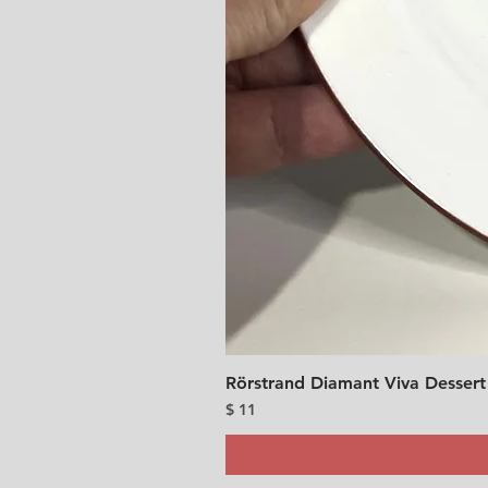
Rörstrand Diamant Viva Dessert
價格
$ 11