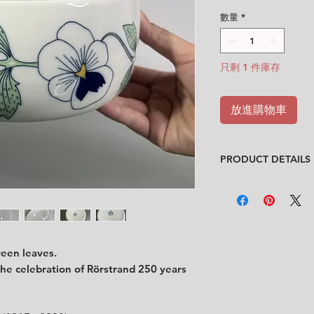
格
數量
*
只剩 1 件庫存
放進購物車
PRODUCT DETAILS
Designer
: Sylvia Le
Condition
:
★★★★
In very good condit
scratches inside the
Feel free to contact
reen leaves.
description.
the celebration of Rörstrand 250 years
No chips, no cracks
Size
:
diameter 19.2 
.