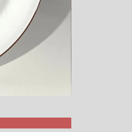
Rörstrand Marita Sauce Jar
價格
$ 38