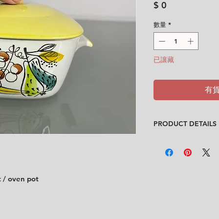
價
$ 0
格
數量
*
已讓藏
有
PRODUCT DETAILS
Design
: Marianne 
Condition
:
★★
In good vintage con
due to usage and ag
t / oven pot
condition.)
Feel free to contact
description.
No cracks. No chips