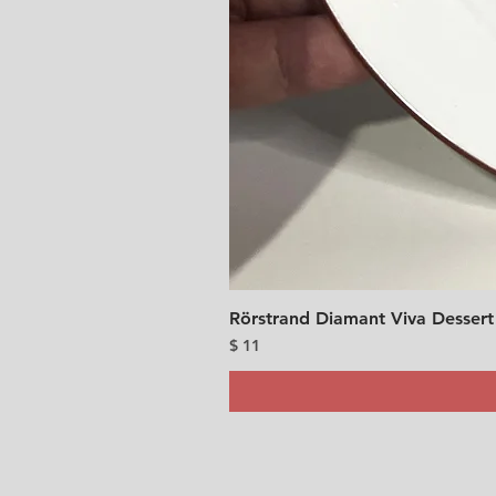
Rörstrand Diamant Viva Dessert
價格
$ 11