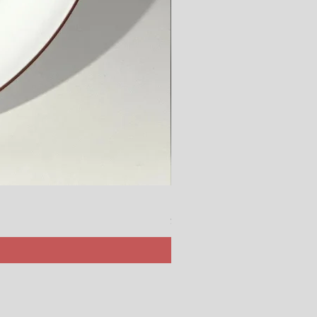
Rörstrand Marita Sauce Jar
價格
$ 38