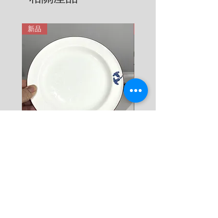
用。在這裡有更詳細說明: 
7 KG = 780 SEK

https://zh.nordicretrocat.com/ter
8 KG = 880 SEK

ms-of-purchase
新品
新品
9 KG = 950 SEK

10+ KG = 1000 SEK

*註: 運費將在結帳時加入。
Rörstrand Diamant Viva
Rörstrand Marita Sauce
Dessert Plate by Jacqueline
價格
$ 38
Lynd
價格
$ 11
新增至購物車