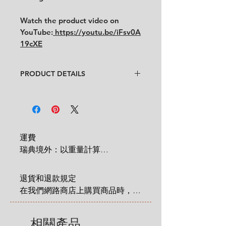
Watch the product video on
YouTube:
https://youtu.be/iFsv0A
19cXE
PRODUCT DETAILS
Designer
: Unknown
Condition
:
★★★
★
In very good condition with little
traces of use
.
Feel free to contact us for more
運費

detailed photos or description.
瑞典境外：以重量計算

No cracks, no chips, no crazing.
 1 KG = 180 SEK

Size
:
bottom diameter 9 cm x height
2 KG = 280 SEK

8 cm
退貨和退款規定

3 KG = 380 SEK

在我們網路商店上購買商品時，您
4 KG = 480 SEK

享有法定的 14 天退貨和退款權
5 KG = 580 SEK

利，該權利自您收到商品之日起適
相關產品
6 KG = 680 SEK
