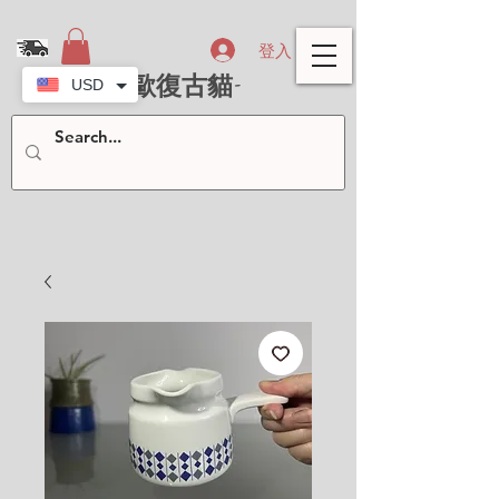
登入
- 北歐復古貓-
USD