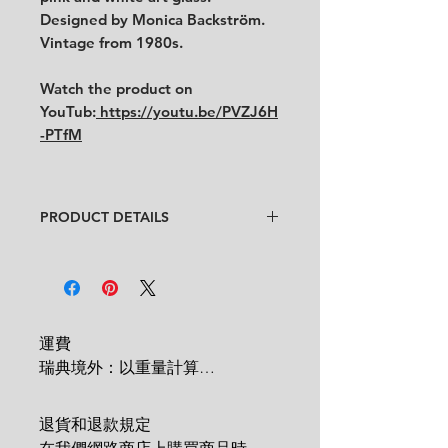
Designed by Monica Backström.
Vintage from 1980s.
Watch the product on
YouTub:
https://youtu.be/PVZJ6H
-PTfM
PRODUCT DETAILS
Design
: Monica Backström
Condition
:
★★★★
In good condition.
Feel free to contact us for more
detailed photos or description.
運費

瑞典境外：以重量計算

Size
:
Height 5.5 cm x diameter
 1 KG = 180 SEK

8.5 cm
2 KG = 280 SEK

退貨和退款規定

3 KG = 380 SEK
