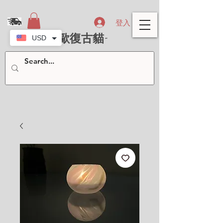
登入
- 北歐復古貓-
USD