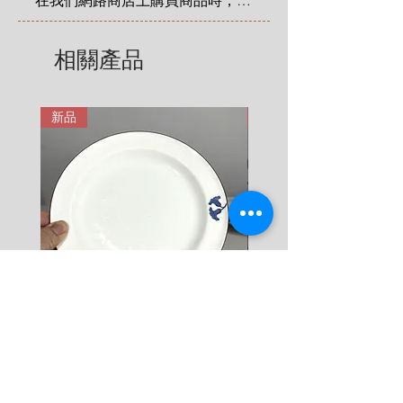
在我們網路商店上購買商品時，您
4 KG = 480 SEK

享有法定的 14 天退貨和退款權
5 KG = 580 SEK

利，該權利自您收到商品之日起適
相關產品
6 KG = 680 SEK

用。在這裡有更詳細說明: 
7 KG = 780 SEK

https://zh.nordicretrocat.com/ter
8 KG = 880 SEK

ms-of-purchase
新品
新品
9 KG = 950 SEK

10+ KG = 1000 SEK

*註: 運費將在結帳時加入。
Rörstrand Diamant Viva
Rörstrand Marita Sauce
Dessert Plate by Jacqueline
價格
$ 38
Lynd