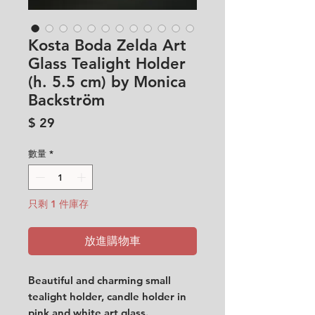
Kosta Boda Zelda Art
Glass Tealight Holder
(h. 5.5 cm) by Monica
Backström
價
$ 29
格
數量
*
只剩 1 件庫存
放進購物車
Beautiful and charming small
tealight holder, candle holder in
pink and white art glass.