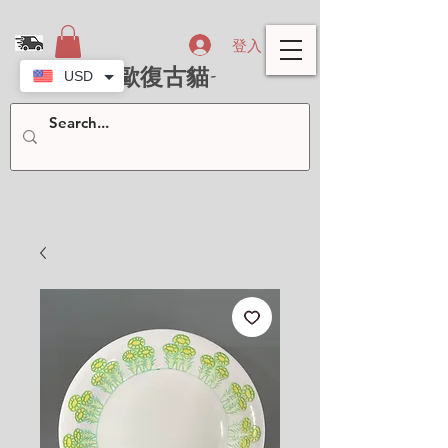
登入
- 北歐復古貓-
USD