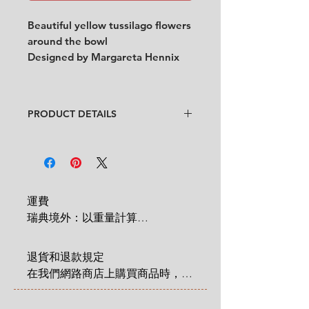
Beautiful yellow tussilago flowers
around the bowl
Designed by Margareta Hennix
PRODUCT DETAILS
Design
: Margareta Hennix
Condition
:
★★★
In good condition
with obvious
faded colour and traces of use. (See
the pictures and video)
運費

Feel free to contact us for more
瑞典境外：以重量計算

detailed photos or description.
 1 KG = 180 SEK

No cracks, no chips.
2 KG = 280 SEK

Size:
diameter 19.5 cm x height 4
退貨和退款規定

3 KG = 380 SEK

cm (7.6" x 1.5")
在我們網路商店上購買商品時，您
4 KG = 480 SEK

享有法定的 14 天退貨和退款權
5 KG = 580 SEK

利，該權利自您收到商品之日起適