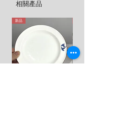
相關產品
6 KG = 680 SEK

用。在這裡有更詳細說明: 
7 KG = 780 SEK

https://zh.nordicretrocat.com/ter
8 KG = 880 SEK

ms-of-purchase
新品
新品
9 KG = 950 SEK

10+ KG = 1000 SEK

*註: 運費將在結帳時加入。
Rörstrand Diamant Viva
Rörstrand Marita Sauce
Dessert Plate by Jacqueline
價格
$ 38
Lynd
價格
$ 11
新增至購物車