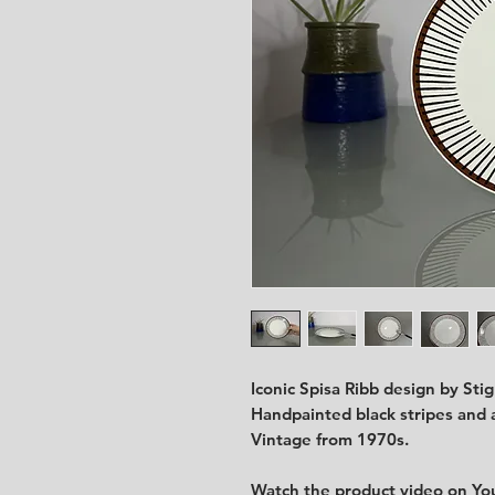
Iconic Spisa Ribb design by Sti
Handpainted black stripes and
Vintage from 1970s.
Watch the product video on Y