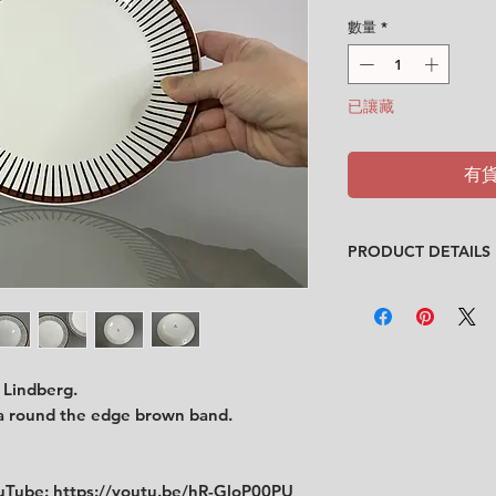
格
數量
*
已讓藏
有
PRODUCT DETAILS
Design
: Sitg Lindbe
Condition
:
★★★
In very good condit
and a small side scr
Feel free to contact
g Lindberg.
description.
 a round the edge brown band.
No cracks, no chips.
Size:
diameter 21 c
ouTube:
https://youtu.be/hR-GloP00PU