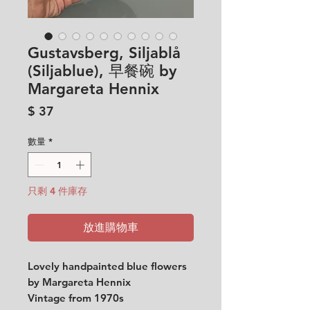
Gustavsberg, Siljablå
(Siljablue), 早餐碗 by
Margareta Hennix
價
$ 37
格
數量
*
只剩 4 件庫存
放進購物車
Lovely handpainted blue flowers
by Margareta Hennix
Vintage from 1970s