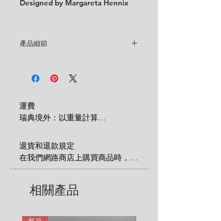
Designed by Margareta Hennix
產品細節
Designer
: Margareta Hennix
Condition
:
★★★★
In good vintage condition
with
some cultery scratches. (See the
pictures and video for condition)
運費

Feel free to contact us for more
瑞典境外：以重量計算

detailed photos or description.
 1 KG = 180 SEK

No cracks, no chips, no crazing.
2 KG = 280 SEK

Size:
diameter 14 cm x height
退貨和退款規定

3 KG = 380 SEK

5.5 cm
在我們網路商店上購買商品時，您
4 KG = 480 SEK

享有法定的 14 天退貨和退款權
5 KG = 580 SEK

利，該權利自您收到商品之日起適
相關產品
6 KG = 680 SEK

用。在這裡有更詳細說明: 
7 KG = 780 SEK

https://zh.nordicretrocat.com/ter
8 KG = 880 SEK

ms-of-purchase