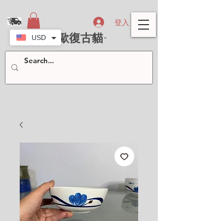
登入
- 北歐復古貓-
USD