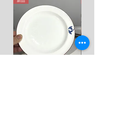
新品
新品
9 KG = 950 SEK

10+ KG = 1000 SEK

*註: 運費將在結帳時加入。
Rörstrand Diamant Viva
Rörstrand Marita Sauce
Dessert Plate by Jacqueline
價格
$ 38
Lynd
價格
$ 11
新增至購物車