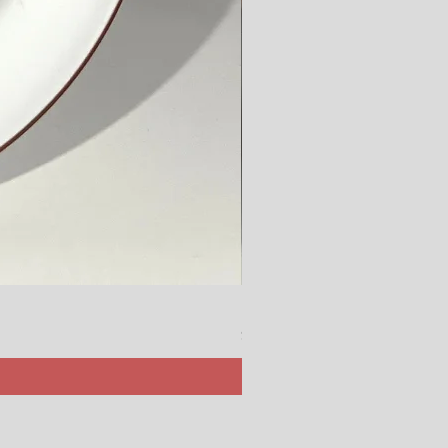
Rörstrand Marita Sauce Jar
價格
$ 38