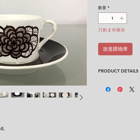
格
數量
*
只剩 2 件庫存
放進購物車
PRODUCT DETAILS
Design
: Britt-Louise
Condition
:
★★★
In good vintage con
on the saucer and th
last two pictures)
Feel free to contact
description.
No cracks, no chips.
ll.
Size: