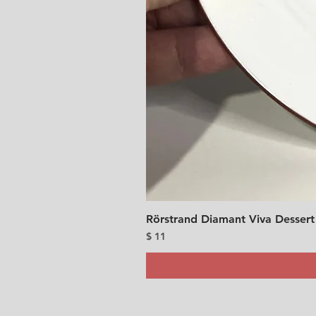
Rörstrand Diamant Viva Dessert
價格
$ 11