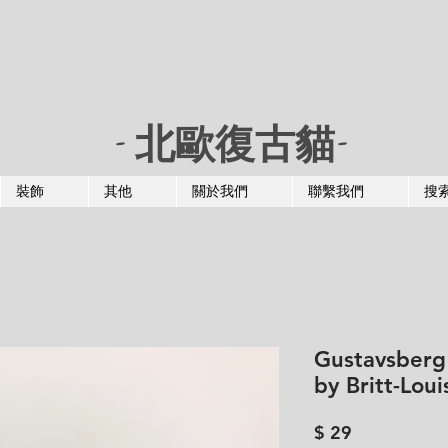
- 北歐復古貓-
裝飾
其他
關於我們
聯繫我們
搜
Gustavsber
by Britt-Loui
價
$ 29