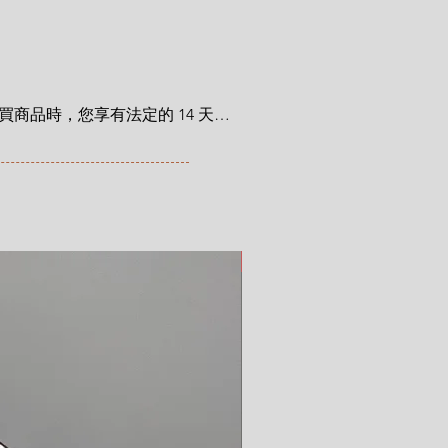
 cm x height 5.5 cm ( 2.9" x 2.1")
13.8 cm (5.5")
商品時，您享有法定的 14 天退
利自您收到商品之日起適用。在
trocat.com/terms-of-purchase
新品