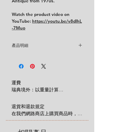
Antique from 1970s.
Watch the product video on
YouTube:
https://youtu.be/v8dIhL
-7Muo
產品明細
設計師
: Stig Lindberg
品相:
★★★
品相很好, 有刀叉划痕, 在碟緣有小擦
傷, 杯內小處不平, 為出廠就有.
(看完所有照片和影片, 若還是不確定品
運費

相, 歡迎隨時和我們聯繫 )
瑞典境外：以重量計算

 1 KG = 180 SEK

尺寸:
2 KG = 280 SEK

杯: 口徑 8.2 cm x 高 6.2 cm
退貨和退款規定

3 KG = 380 SEK

碟: 直徑 14.2 cm
在我們網路商店上購買商品時，您
4 KG = 480 SEK

享有法定的 14 天退貨和退款權
5 KG = 580 SEK

利，該權利自您收到商品之日起適