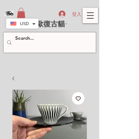
登入
- 北歐復古貓-
USD