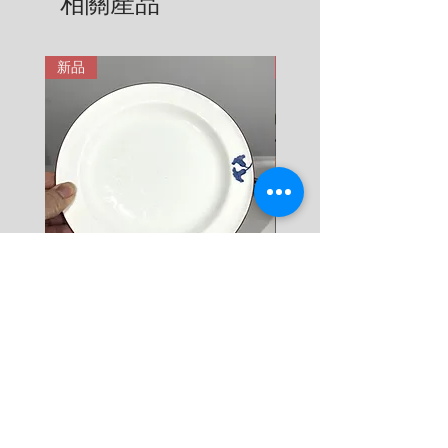
相關產品
6 KG = 680 SEK

用。在這裡有更詳細說明: 
7 KG = 780 SEK

https://zh.nordicretrocat.com/ter
8 KG = 880 SEK

ms-of-purchase
新品
新品
9 KG = 950 SEK

10+ KG = 1000 SEK

*註: 運費將在結帳時加入。
Rörstrand Diamant Viva
Rörstrand Marita Sauce
Dessert Plate by Jacqueline
價格
$ 38
Lynd
價格
$ 11
新增至購物車