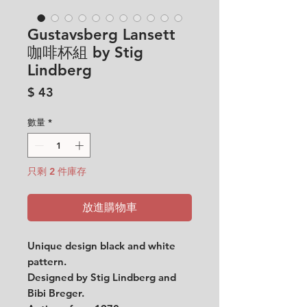
Gustavsberg Lansett
咖啡杯組 by Stig
Lindberg
價
$ 43
格
數量
*
只剩 2 件庫存
放進購物車
Unique design black and white
pattern.
Designed by Stig Lindberg and
Bibi Breger.