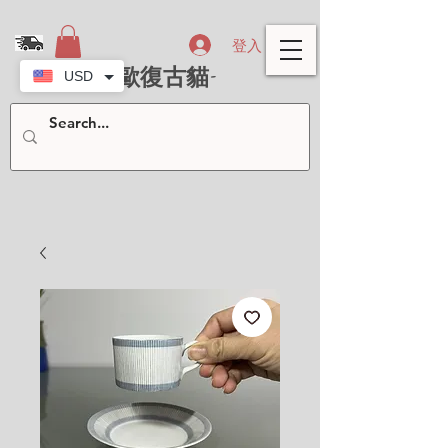
登入
- 北歐復古貓-
USD