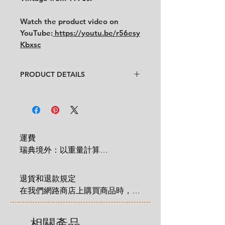
Watch the product video on
YouTube:
https://youtu.be/r56esy
Kbxsc
PRODUCT DETAILS
Designer: Esteri Tomula
Condition: ★★★★
Very good vintage condition with
some cultery scratches, little paint
fell off.
運費

No crazings, no cracks.
瑞典境外：以重量計算

 1 KG = 180 SEK

Size:
2 KG = 280 SEK

Cup: Diameter 6.5 cm x height
退貨和退款規定

3 KG = 380 SEK

4.5 cm
在我們網路商店上購買商品時，您
4 KG = 480 SEK

Saucer: diameter 12 cm
享有法定的 14 天退貨和退款權
5 KG = 580 SEK

利，該權利自您收到商品之日起適
相關產品
6 KG = 680 SEK
