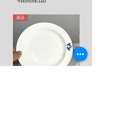
用。在這裡有更詳細說明: 
7 KG = 780 SEK

https://zh.nordicretrocat.com/ter
8 KG = 880 SEK

ms-of-purchase
新品
新品
9 KG = 950 SEK

10+ KG = 1000 SEK

*註: 運費將在結帳時加入。
Rörstrand Diamant Viva
Rörstrand Marita Sauce
Dessert Plate by Jacqueline
價格
$ 38
Lynd
價格
$ 11
新增至購物車