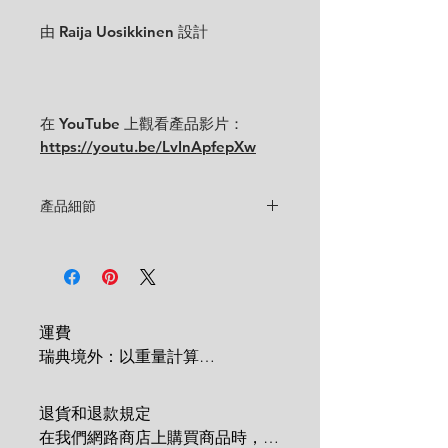
由 Raija Uosikkinen 設計
在 YouTube 上觀看產品影片：
https://youtu.be/LvInApfepXw
產品細節
設計師
：拉賈烏西基寧
狀態
:
★★★
狀況良好，復古。底部外緣一處切口，
看起來就像原始生產的一樣。底部邊緣
有一個凹凸不平的表面。（具體情況請
運費

參見圖片和影片）
瑞典境外：以重量計算

請隨時聯絡我們以獲得更詳細的照片或
 1 KG = 180 SEK

描述。
2 KG = 280 SEK

無裂紋、無裂紋。
退貨和退款規定

3 KG = 380 SEK

尺寸
:
直徑 9.6 厘米 x 高 6 厘米
在我們網路商店上購買商品時，您