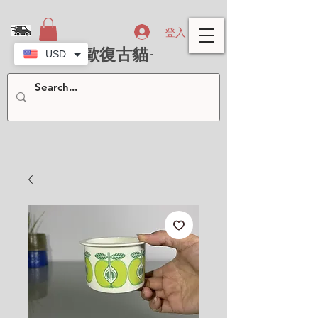
登入
- 北歐復古貓-
USD