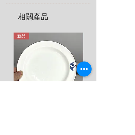
4 KG = 480 SEK

享有法定的 14 天退貨和退款權
5 KG = 580 SEK

利，該權利自您收到商品之日起適
相關產品
6 KG = 680 SEK

用。在這裡有更詳細說明: 
7 KG = 780 SEK

https://zh.nordicretrocat.com/ter
8 KG = 880 SEK

ms-of-purchase
新品
新品
9 KG = 950 SEK

10+ KG = 1000 SEK

*註: 運費將在結帳時加入。
Rörstrand Diamant Viva
Rörstrand Marita Sauce
Dessert Plate by Jacqueline
價格
$ 38
Lynd
價格
$ 11