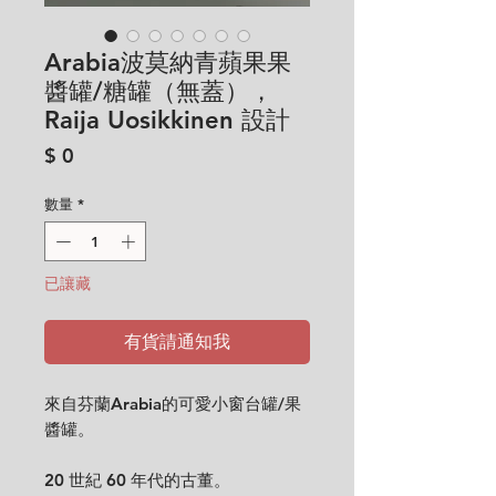
Arabia波莫納青蘋果果
醬罐/糖罐（無蓋），
Raija Uosikkinen 設計
價
$ 0
格
數量
*
已讓藏
有貨請通知我
來自芬蘭Arabia的可愛小窗台罐/果
醬罐。
20 世紀 60 年代的古董。