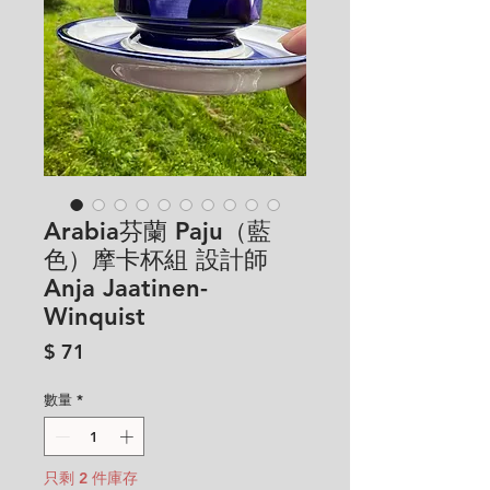
Arabia芬蘭 Paju（藍
色）摩卡杯組 設計師
Anja Jaatinen-
Winquist
價
$ 71
格
數量
*
只剩 2 件庫存