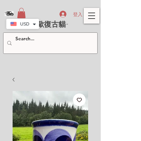
登入
- 北歐復古貓-
USD