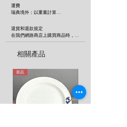
(See pictures and video for
運費

condition)
瑞典境外：以重量計算

No chips, no cracks.
 1 KG = 180 SEK

Size
:
2 KG = 280 SEK

Cup: Diameter 7.5 cm x Height
退貨和退款規定

3 KG = 380 SEK

5 cm
在我們網路商店上購買商品時，您
4 KG = 480 SEK

Saucer: Diameter 11.5 cm
享有法定的 14 天退貨和退款權
5 KG = 580 SEK

利，該權利自您收到商品之日起適
相關產品
6 KG = 680 SEK

用。在這裡有更詳細說明: 
7 KG = 780 SEK

https://zh.nordicretrocat.com/ter
8 KG = 880 SEK

ms-of-purchase
新品
新品
9 KG = 950 SEK

10+ KG = 1000 SEK

*註: 運費將在結帳時加入。