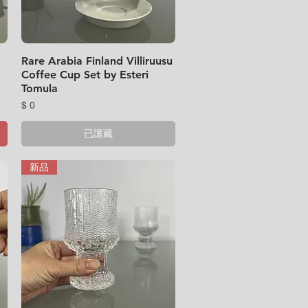
Rare Arabia Finland Villiruusu
快速瀏覽
Coffee Cup Set by Esteri
Tomula
價格
$ 0
已讓藏
新品