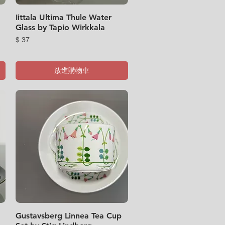
Iittala Ultima Thule Water
快速瀏覽
Glass by Tapio Wirkkala
價格
$ 37
放進購物車
Gustavsberg Linnea Tea Cup
快速瀏覽