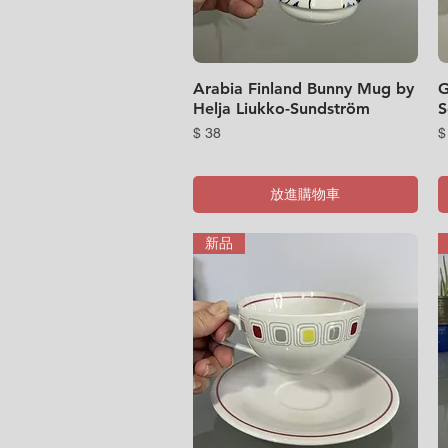
Arabia Finland Bunny Mug by
快速瀏覽
G
Helja Liukko-Sundström
S
價格
$ 38
$
放進購物車
新品