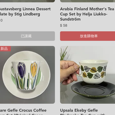
ustavsberg Linnea Dessert
快速瀏覽
Arabia Finland Mother's Tea
快速瀏覽
late by Stig Lindberg
Cup Set by Helja Liukko-
Sundström
價格
 0
價格
$ 58
已讓藏
放進購物車
新品
are Gefle Crocus Coffee
快速瀏覽
Upsala Ekeby Gefle
快速瀏覽