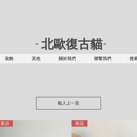
- 北歐復古貓-
裝飾
其他
關於我們
聯繫我們
搜
載入上一頁
新品
新品