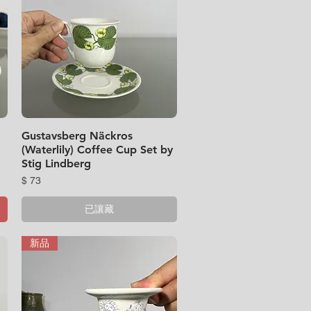
Gustavsberg Näckros
快速瀏覽
(Waterlily) Coffee Cup Set by
Stig Lindberg
價格
$ 73
已讓藏
新品