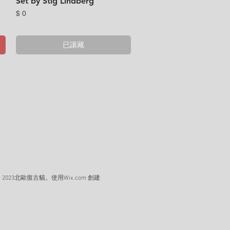
Set by Stig Lindberg
價格
$ 0
已讓藏
© 2023北歐復古貓。使用
Wix.com 創建