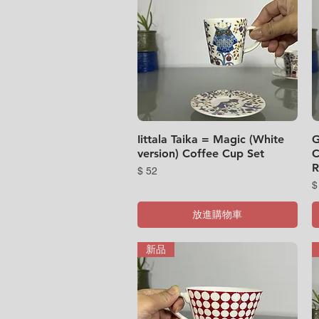
Iittala Taika = Magic (White
快速瀏覽
G
version) Coffee Cup Set
C
R
價格
$ 52
$
放進購物車
新品