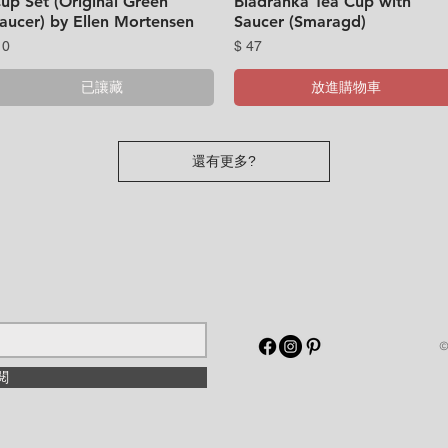
up Set (Original Green
Bladranka Tea Cup with
aucer) by Ellen Mortensen
Saucer (Smaragd)
價格
價格
 0
$ 47
已讓藏
放進購物車
還有更多?
閱