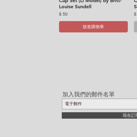
Cup Set (LI Model) by Britt-
C
Louise Sundell
S
價格
$ 50
$
放進購物車
加入我們的郵件名單
現在訂