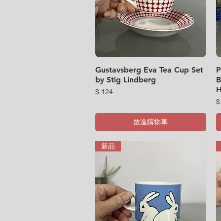
Gustavsberg Eva Tea Cup Set
快速瀏覽
P
by Stig Lindberg
B
H
價格
$ 124
$
放進購物車
新品